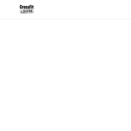
PLANNING
PLANNING D
Horaires hebdomadaires — consultation
Resawod
une fois le compte configuré.