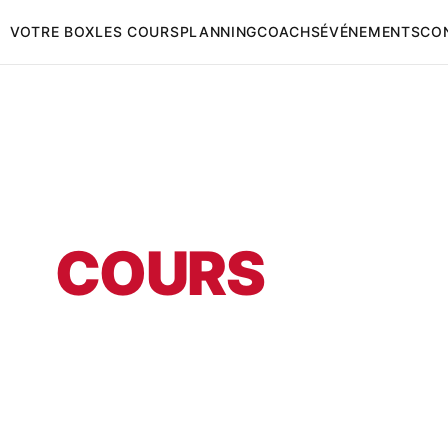
VOTRE BOX
LES COURS
PLANNING
COACHS
ÉVÉNEMENTS
CO
ES
COURS
 uniquement. Réservations via